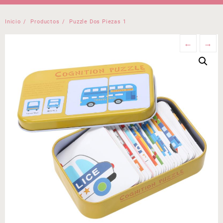
Inicio
Productos
Puzzle Dos Piezas 1
←
→