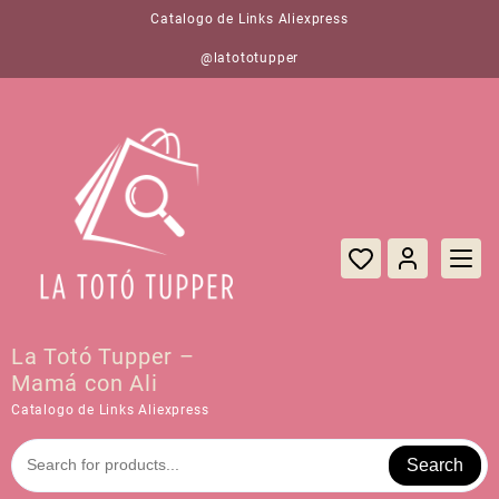
Saltar
Catalogo de Links Aliexpress
al
contenido
@latototupper
La Totó Tupper –
Mamá con Ali
Catalogo de Links Aliexpress
Search