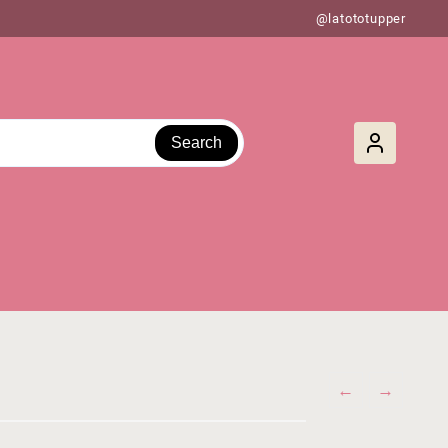
@latototupper
Search
←
→