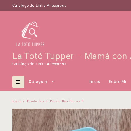
Saltar
Catalogo de Links Aliexpress
al
contenido
La Totó Tupper – Mamá con 
Catalogo de Links Aliexpress
Category
Inicio
Sobre Mí
Inicio
Productos
Puzzle Dos Piezas 3