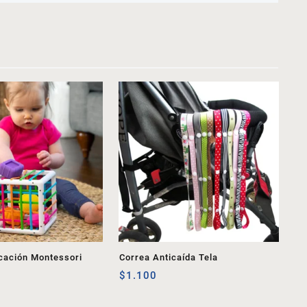
icación Montessori
Correa Anticaída Tela
$
1.100