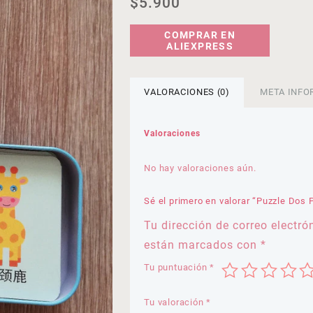
$
5.900
COMPRAR EN
ALIEXPRESS
VALORACIONES (0)
META INFO
Valoraciones
No hay valoraciones aún.
Sé el primero en valorar “Puzzle Dos 
Tu dirección de correo electró
están marcados con
*
Tu puntuación
*
Tu valoración
*