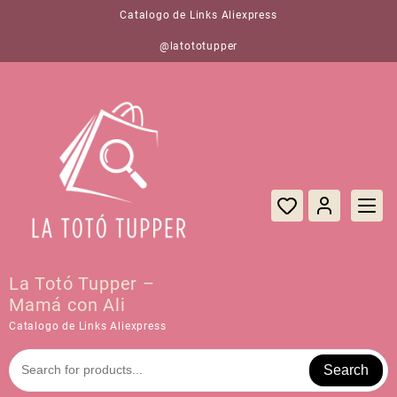
Saltar
Catalogo de Links Aliexpress
al
contenido
@latototupper
La Totó Tupper –
Mamá con Ali
Catalogo de Links Aliexpress
Search