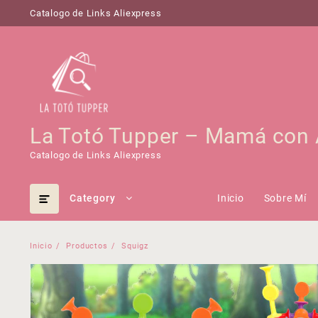
Saltar
Catalogo de Links Aliexpress
al
contenido
La Totó Tupper – Mamá con 
Catalogo de Links Aliexpress
Category
Inicio
Sobre Mí
Inicio
Productos
Squigz