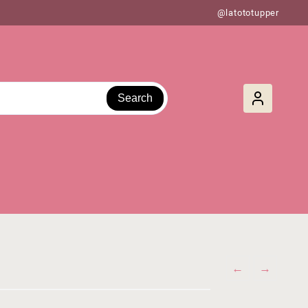
@latototupper
Search
←
→