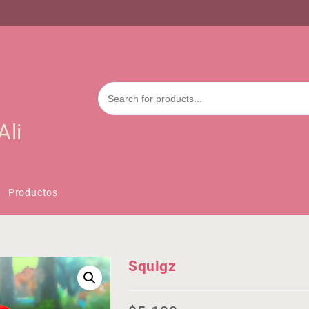
Ali
Productos
Squigz