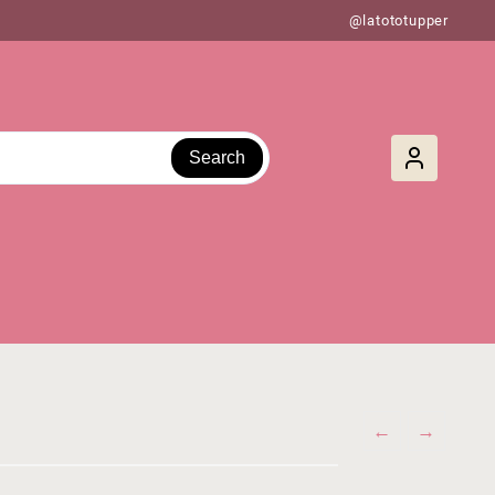
@latototupper
Search
←
→