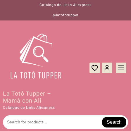
Saltar
Catalogo de Links Aliexpress
al
contenido
@latototupper
La Totó Tupper –
Mamá con Ali
Catalogo de Links Aliexpress
Search