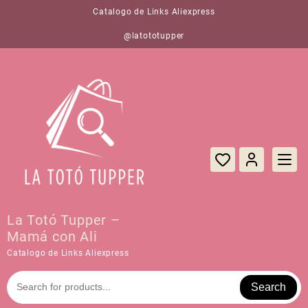
Saltar
Catalogo de Links Aliexpress
al
contenido
@latototupper
La Totó Tupper –
Mamá con Ali
Catalogo de Links Aliexpress
Search