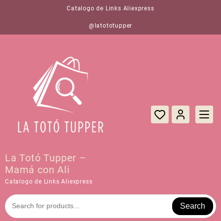
Saltar
Catalogo de Links Aliexpress
al
contenido
@latototupper
La Totó Tupper –
Mamá con Ali
Catalogo de Links Aliexpress
Search