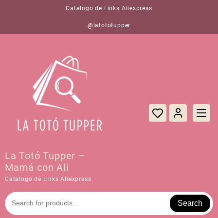
Saltar
Catalogo de Links Aliexpress
al
contenido
@latototupper
La Totó Tupper –
Mamá con Ali
Catalogo de Links Aliexpress
Search