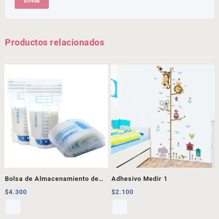
Productos relacionados
Bolsa de Almacenamiento de
Adhesivo Medir 1
Leche
$
4.300
$
2.100