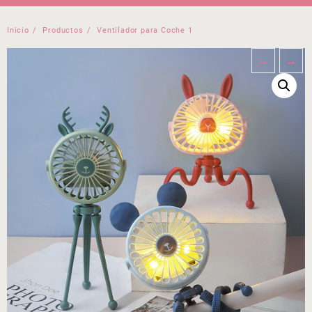
Inicio
Productos
Ventilador para Coche 1
←
→