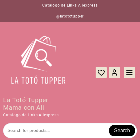
Saltar
Catalogo de Links Aliexpress
al
contenido
@latototupper
La Totó Tupper –
Mamá con Ali
Catalogo de Links Aliexpress
Search