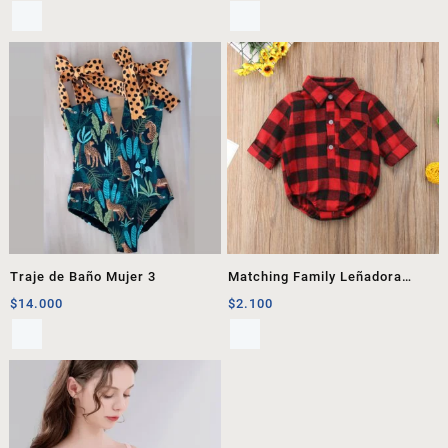
Traje de Baño Mujer 3
Matching Family Leñadora
Guagua
$
14.000
$
2.100