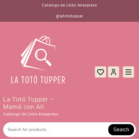
Saltar
Catalogo de Links Aliexpress
al
contenido
@latototupper
La Totó Tupper –
Mamá con Ali
Catalogo de Links Aliexpress
Search