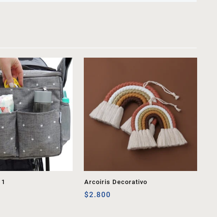
 1
Arcoiris Decorativo
$
2.800