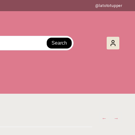
@latototupper
Search
←
→