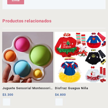
Productos relacionados
Juguete Sensorial Montessori
Disfraz Guagua Niña
1
$
3.300
$
4.800