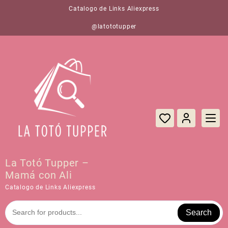
Saltar
Catalogo de Links Aliexpress
al
contenido
@latototupper
La Totó Tupper –
Mamá con Ali
Catalogo de Links Aliexpress
Search