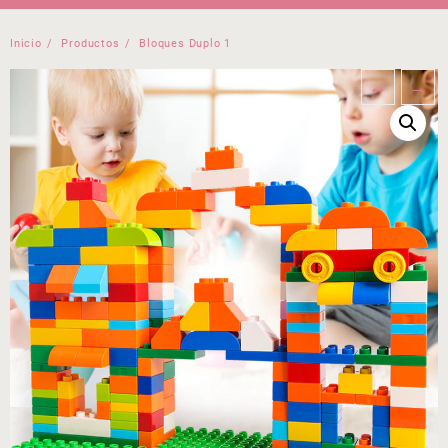
Inicio
Productos
Bloques Duplo 1
←
→