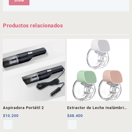
Productos relacionados
Aspiradora Portátil 2
Extractor de Leche Inalámbrico
1
$
10.200
$
48.400