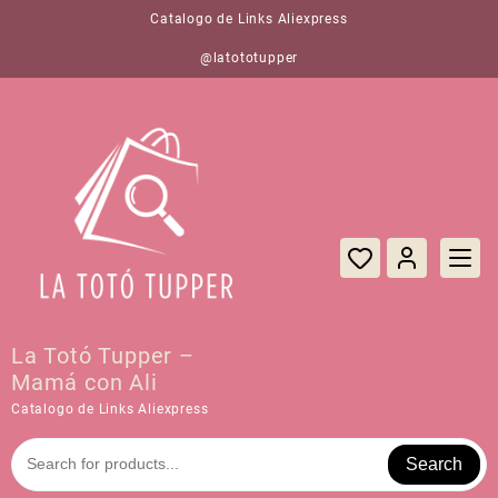
Saltar
Catalogo de Links Aliexpress
al
contenido
@latototupper
La Totó Tupper –
Mamá con Ali
Catalogo de Links Aliexpress
Search