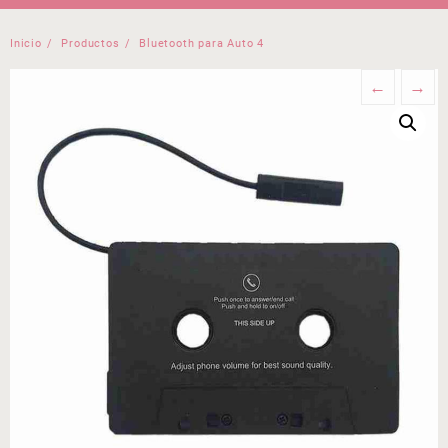
Inicio
Productos
Bluetooth para Auto 4
←
→