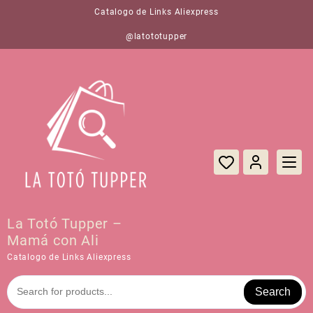
Saltar
Catalogo de Links Aliexpress
al
contenido
@latototupper
La Totó Tupper –
Mamá con Ali
Catalogo de Links Aliexpress
Search