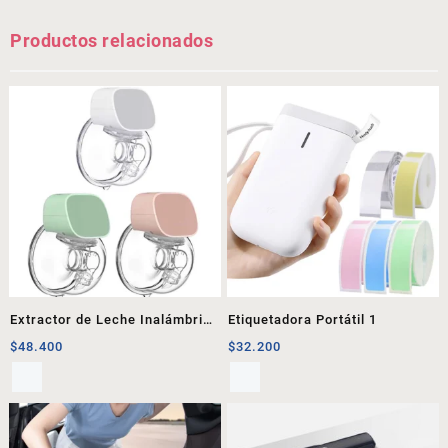
Productos relacionados
Extractor de Leche Inalámbrico
Etiquetadora Portátil 1
1
$
48.400
$
32.200