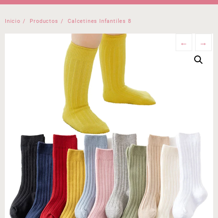
Inicio
Productos
Calcetines Infantiles 8
←
→