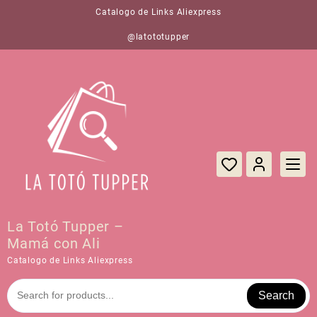
Saltar
Catalogo de Links Aliexpress
al
contenido
@latototupper
La Totó Tupper –
Mamá con Ali
Catalogo de Links Aliexpress
Search