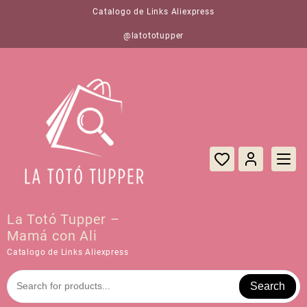
Saltar
Catalogo de Links Aliexpress
al
contenido
@latototupper
La Totó Tupper –
Mamá con Ali
Catalogo de Links Aliexpress
Search