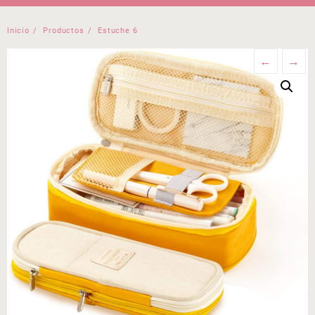
Inicio
Productos
Estuche 6
←
→