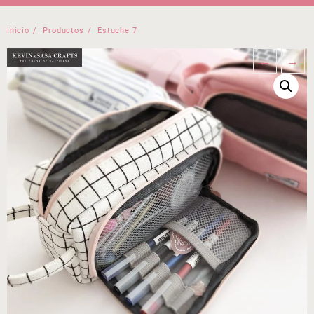
Inicio
Productos
Estuche 7
←
→