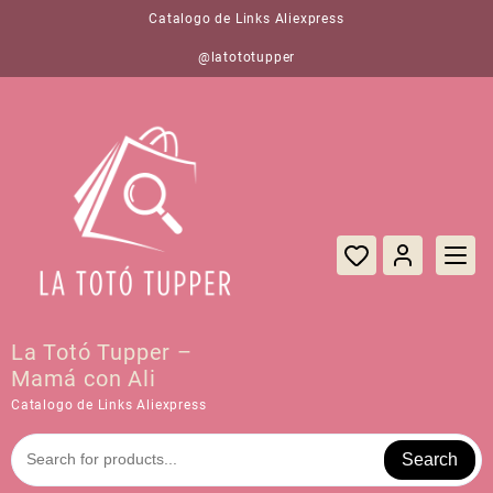
Saltar
Catalogo de Links Aliexpress
al
contenido
@latototupper
La Totó Tupper –
Mamá con Ali
Catalogo de Links Aliexpress
Search