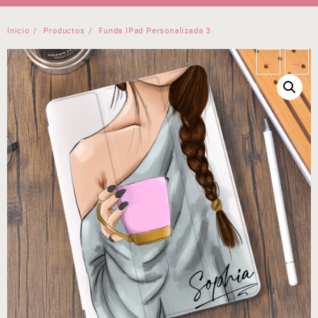
Inicio
Productos
Funda IPad Personalizada 3
←
→