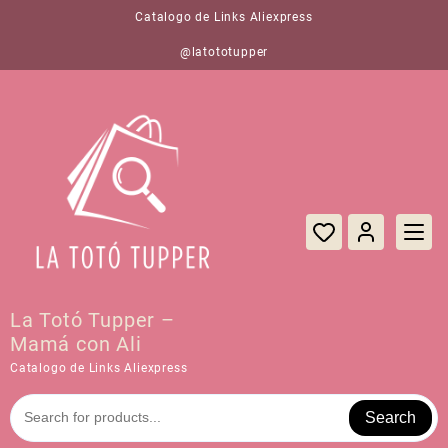
Saltar
Catalogo de Links Aliexpress
al
contenido
@latototupper
La Totó Tupper –
Mamá con Ali
Catalogo de Links Aliexpress
Search