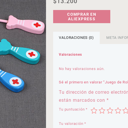
$
13.200
COMPRAR EN
ALIEXPRESS
VALORACIONES (0)
META INFO
Valoraciones
No hay valoraciones aún.
Sé el primero en valorar “Juego de Ro
Tu dirección de correo electró
están marcados con
*
Tu puntuación
*
Tu valoración
*