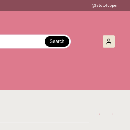
@latototupper
Search
←
→