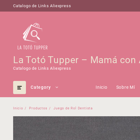
Saltar
Catalogo de Links Aliexpress
al
contenido
La Totó Tupper – Mamá con 
Catalogo de Links Aliexpress
Category
Inicio
Sobre Mí
Inicio
Productos
Juego de Rol Dentista