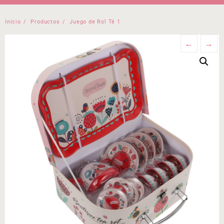
Inicio
Productos
Juego de Rol Té 1
←
→