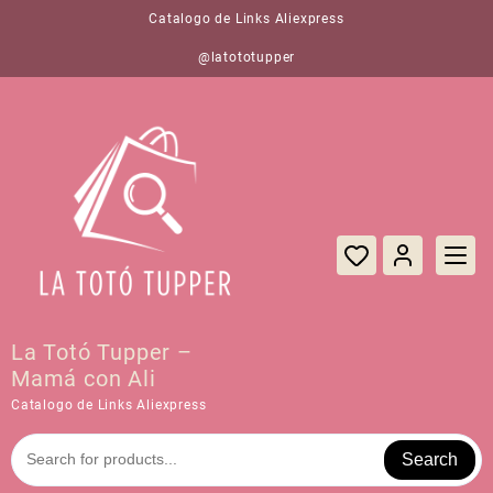
Saltar
Catalogo de Links Aliexpress
al
contenido
@latototupper
La Totó Tupper –
Mamá con Ali
Catalogo de Links Aliexpress
Search