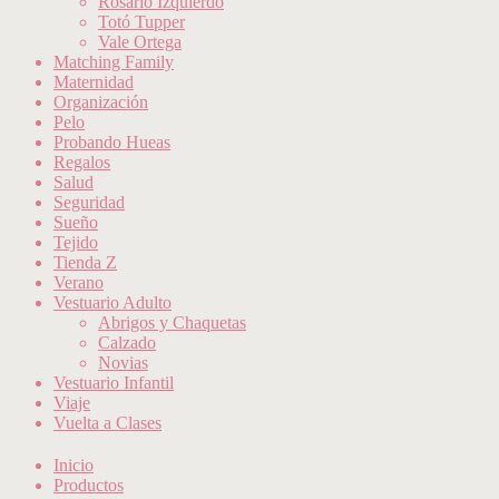
Rosario Izquierdo
Totó Tupper
Vale Ortega
Matching Family
Maternidad
Organización
Pelo
Probando Hueas
Regalos
Salud
Seguridad
Sueño
Tejido
Tienda Z
Verano
Vestuario Adulto
Abrigos y Chaquetas
Calzado
Novias
Vestuario Infantil
Viaje
Vuelta a Clases
Inicio
Productos