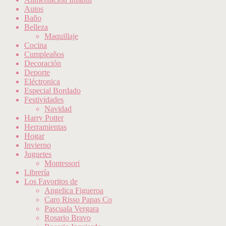
Autos
Baño
Belleza
Maquillaje
Cocina
Cumpleaños
Decoración
Deporte
Eléctronica
Especial Bordado
Festividades
Navidad
Harry Potter
Herramientas
Hogar
Invierno
Juguetes
Montessori
Librería
Los Favoritos de
Angelica Figueroa
Caro Risso Papas Co
Pascuala Vergara
Rosario Bravo