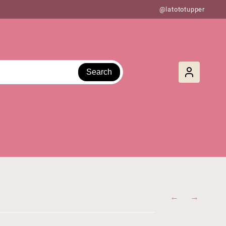
@latototupper
Search
←
→