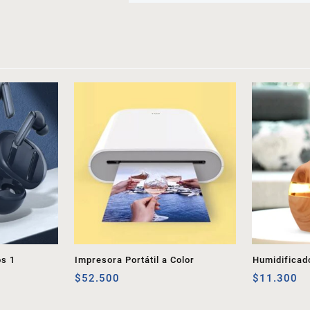
os 1
Impresora Portátil a Color
Humidificad
$
52.500
$
11.300