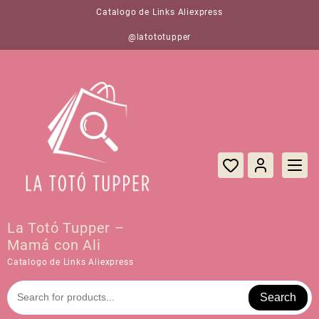
Saltar
Catalogo de Links Aliexpress
al
contenido
@latototupper
La Totó Tupper –
Mamá con Ali
Catalogo de Links Aliexpress
Search