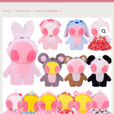
Inicio
Productos
Pato Lalafanfan 3
←
→