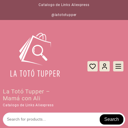
Saltar
Catalogo de Links Aliexpress
al
contenido
@latototupper
La Totó Tupper –
Mamá con Ali
Catalogo de Links Aliexpress
Search