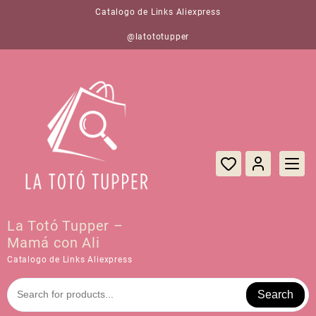
Saltar
Catalogo de Links Aliexpress
al
contenido
@latototupper
La Totó Tupper –
Mamá con Ali
Catalogo de Links Aliexpress
Search