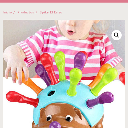
Inicio
Productos
Spike El Erizo
←
→