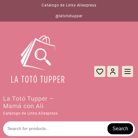
Saltar
Catalogo de Links Aliexpress
al
contenido
@latototupper
La Totó Tupper –
Mamá con Ali
Catalogo de Links Aliexpress
Search