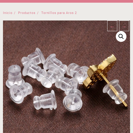
Inicio
Productos
Tornillos para Aros 2
←
→