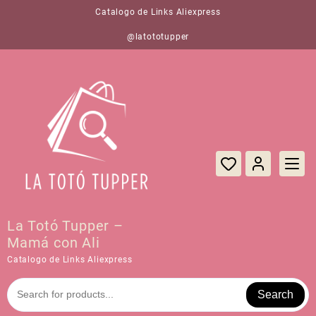
Saltar
Catalogo de Links Aliexpress
al
contenido
@latototupper
La Totó Tupper –
Mamá con Ali
Catalogo de Links Aliexpress
Search