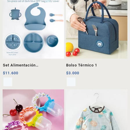
Set Alimentación
Bolso Térmico 1
Complementaria 2
$
11.600
$
3.000