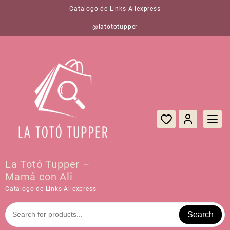
Saltar
Catalogo de Links Aliexpress
al
contenido
@latototupper
La Totó Tupper –
Mamá con Ali
Catalogo de Links Aliexpress
Search