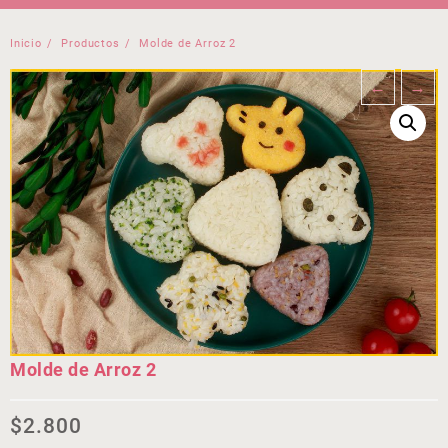
Inicio
Productos
Molde de Arroz 2
←
→
Molde de Arroz 2
$
2.800