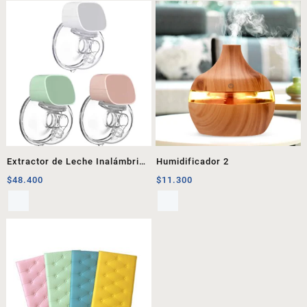
Extractor de Leche Inalámbrico
Humidificador 2
1
$
48.400
$
11.300