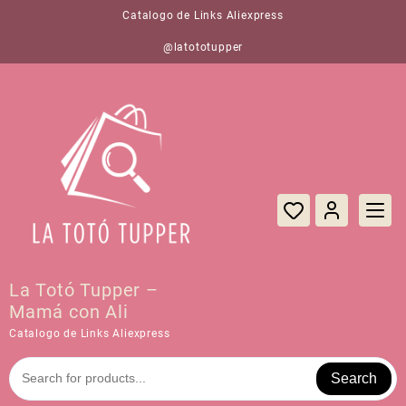
Saltar
Catalogo de Links Aliexpress
al
contenido
@latototupper
La Totó Tupper –
Mamá con Ali
Catalogo de Links Aliexpress
Search